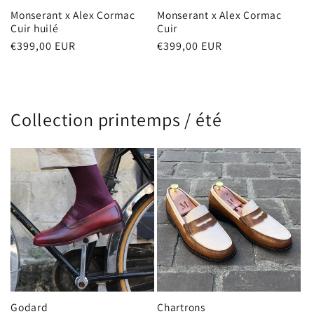
Monserant x Alex Cormac
Monserant x Alex Cormac
Cuir huilé
Cuir
Prix
€399,00 EUR
Prix
€399,00 EUR
habituel
habituel
Collection printemps / été
Godard
Chartrons