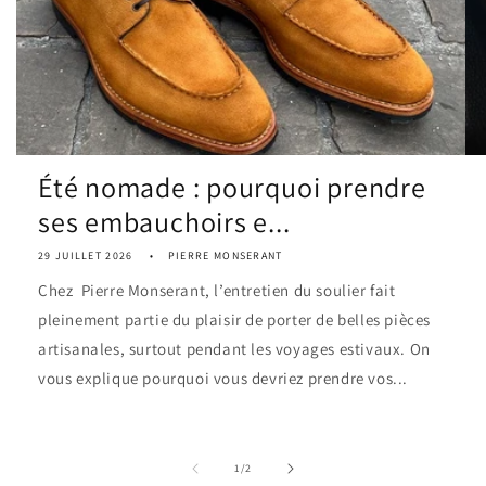
Été nomade : pourquoi prendre
ses embauchoirs e...
29 JUILLET 2026
PIERRE MONSERANT
Chez Pierre Monserant, l’entretien du soulier fait
pleinement partie du plaisir de porter de belles pièces
artisanales, surtout pendant les voyages estivaux. On
vous explique pourquoi vous devriez prendre vos...
de
1
/
2