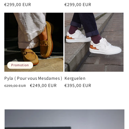
Prix
€299,00 EUR
Prix
€299,00 EUR
habituel
habituel
Promotion
Pyla ( Pour vous Mesdames )
Kerguelen
Prix
Prix
€249,00 EUR
Prix
€395,00 EUR
€299,00 EUR
habituel
promotionnel
habituel