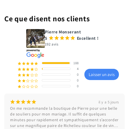
Ce que disent nos clients
Pierre Monserant
5
¡
¡
¡
¡
¡
Excellent !
192 avis
188
¡
¡
¡
¡
¡
4
¡
¡
¡
¡
¢
Laisser un avis
0
¡
¡
¡
¢
¢
0
¡
¡
¢
¢
¢
0
¡
¢
¢
¢
¢
¡
¡
¡
¡
¡
il y a 5 jours
On me recommande la boutique de Pierre pour une belle 
de souliers pour mon mariage. Il suffit de quelques 
minutes pour rapidement et sympathiquement s’accorder 
sur une magnifique paire de Richelieu couleur lie de vin. 