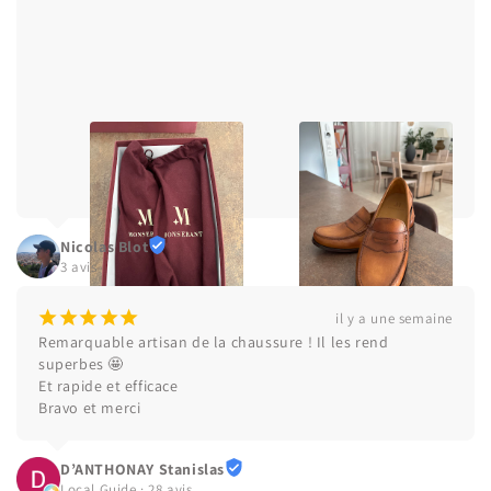
Nicolas Blot
3 avis
¡
¡
¡
¡
¡
il y a une semaine
Remarquable artisan de la chaussure ! Il les rend 
superbes 🤩

Et rapide et efficace

Bravo et merci
D’ANTHONAY Stanislas
Local Guide · 28 avis