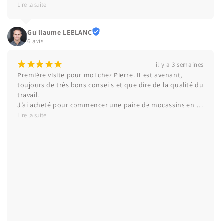
Une dose de bonne humeur qui fera mon bonheur !
Lire la suite
Guillaume LEBLANC
6 avis
¡
¡
¡
¡
¡
il y a 3 semaines
Première visite pour moi chez Pierre. Il est avenant, 
toujours de très bons conseils et que dire de la qualité du 
travail.

J’ai acheté pour commencer une paire de mocassins en 
cuir, et je suis déjà fan. Je n’hésiterai pas une seule 
Lire la suite
seconde a revenir pour mes prochains achats de souliers.

Merci encore à toi pour ta gentillesse et ce travail 
fantastique.

À très bientôt